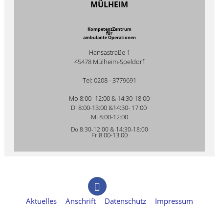
MÜLHEIM
KompetenzZentrum
für
ambulante Operationen
Hansastraße 1
45478 Mülheim-Speldorf
Tel: 0208 - 3779691
Mo 8:00- 12:00 & 14:30-18:00
Di 8:00-13:00 &14:30- 17:00
Mi 8:00-12:00
Do 8:30-12:00 & 14:30-18:00
Fr 8:00-13:00
Aktuelles
Anschrift
Datenschutz
Impressum