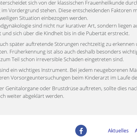
terscheidet sich von der klassischen Frauenheilkunde durc
g im Vordergrund stehen. Diese entscheidenden Faktoren mü
jeweiligen Situation einbezogen werden.
dgynäkologie sind nicht nur kurativer Art, sondern liegen a
nd sich über die Kindheit bis in die Pubertät erstreckt.
auch später auftretende Störungen rechtzeitig zu erkennen
ten. Früherkennung ist also auch deshalb besonders wichtig,
zum Teil schon irreversible Schäden eingetreten sind.
ind ein wichtiges Instrument. Bei jedem neugeborenen Mäd
eren Vorsorgeuntersuchungen beim Kinderarzt im Laufe de
er Genitalorgane oder Brustdrüse auftreten, sollte dies n
ch weiter abgeklärt werden.
Aktuelles