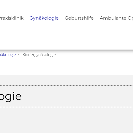
raxisklinik
Gynäkologie
Geburtshilfe
Ambulante Op
äkologie
Kindergynäkologie
ogie