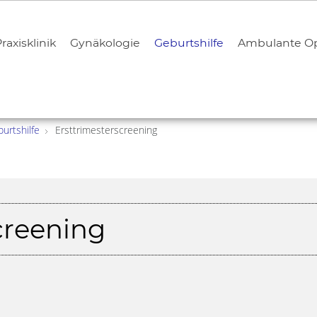
raxisklinik
Gynäkologie
Geburtshilfe
Ambulante Op
urtshilfe
Ersttrimesterscreening
creening