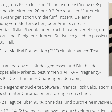
steigt das Risiko für eine Chromosomenstörung (z.Bsp.
en im Alter von 20 nur 0,2 Prozent aller Mütter ein
 45-Jährigen schon um die fünf Prozent. Bei einer
nung vom Mutterkuchen) oder Amniozentese
 das Risiko Plazenta oder Fruchtblase zu verletzen, um
 zu einer Fehlgeburt führen. Statistisch gesehen passiert
0. Fall.
tal Medical Foundation (FMF) ein alternativen Test
kentransparenz des Kindes gemessen und Blut bei der
ezielle Marker zu bestimmen (PAPP-A = Pregnancy-
ies ß-HCG = humanes Choriongonadotropin).
e eigens entwickelte Software „Prenatal Risk Calculation“ 
en bestimmter Chromosomenstörungen errechnet.
 21 liegt bei über 90 %, ohne das Kind durch eine invasive 
er 12.- 14. Schwangerschaftswoche durchgeführt werden ka