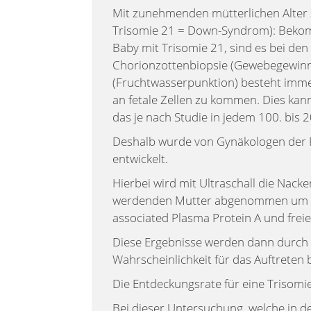
Mit zunehmenden mütterlichen Alter 
Trisomie 21 = Down-Syndrom): Bekomm
Baby mit Trisomie 21, sind es bei den
Chorionzottenbiopsie (Gewebegewin
(Fruchtwasserpunktion) besteht immer
an fetale Zellen zu kommen. Dies kann
das je nach Studie in jedem 100. bis 20
Deshalb wurde von Gynäkologen der Fe
entwickelt.
Hierbei wird mit Ultraschall die Nac
werdenden Mutter abgenommen um sp
associated Plasma Protein A und fre
Diese Ergebnisse werden dann durch di
Wahrscheinlichkeit für das Auftret
Die Entdeckungsrate für eine Trisomie
Bei dieser Untersuchung, welche in d